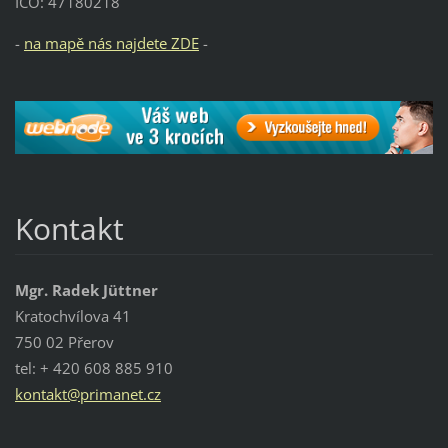
IČO: 47180218
-
na mapě nás najdete ZDE
-
Kontakt
Mgr. Radek Jüttner
Kratochvílova 41
750 02 Přerov
tel: + 420 608 885 910
kontakt@primanet.cz