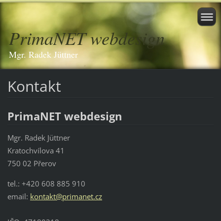
PrimaNET webdesign
Mgr. Radek Jüttner
Kontakt
PrimaNET webdesign
Mgr. Radek Jüttner
Kratochvílova 41
750 02 Přerov
tel.: +420 608 885 910
email:
kontakt@
primanet
.cz