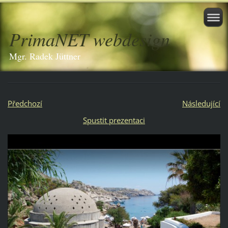
PrimaNET webdesign
Mgr. Radek Jüttner
Předchozí
Následující
Spustit prezentaci