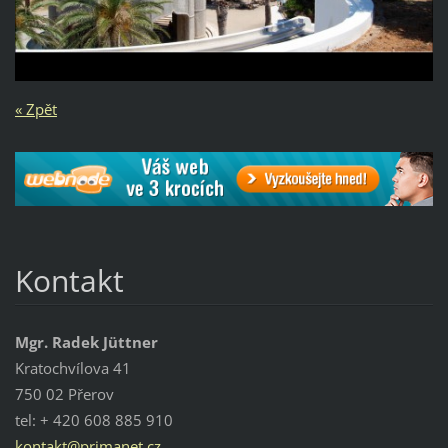
« Zpět
Kontakt
Mgr. Radek Jüttner
Kratochvílova 41
750 02 Přerov
tel: + 420 608 885 910
kontakt@
primanet
.cz